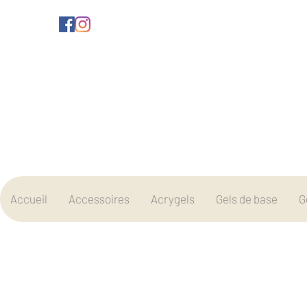
Accueil
Accessoires
Acrygels
Gels de base
G