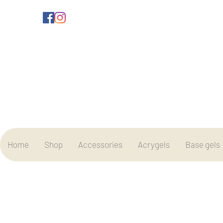
Home
Shop
Accessories
Acrygels
Base gels