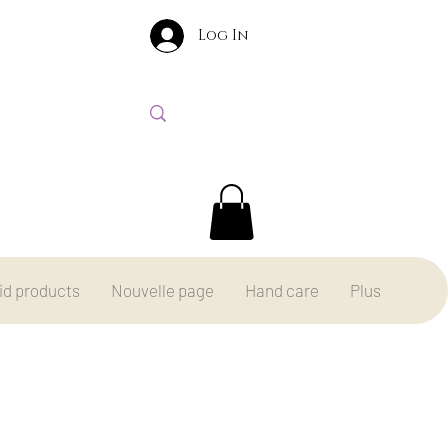
Log In
id products
Nouvelle page
Hand care
Plus