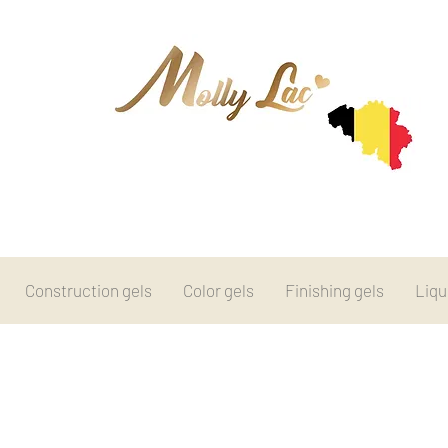
Construction gels
Color gels
Finishing gels
Liqu