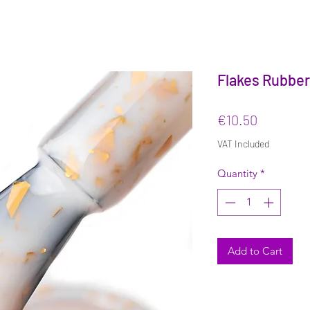
Flakes Rubber
Price
€10.50
VAT Included
Quantity
*
Add to Cart