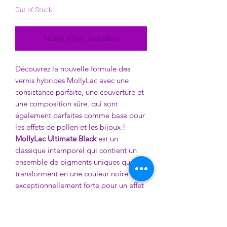
Out of Stock
Notify When Available
Découvrez la nouvelle formule des
vernis hybrides MollyLac avec une
consistance parfaite, une couverture et
une composition sûre, qui sont
également parfaites comme base pour
les effets de pollen et les bijoux !
MollyLac Ultimate Black
est un
classique intemporel qui contient un
ensemble de pigments uniques qui se
transforment en une couleur noire
exceptionnellement forte pour un effet
de profondeur sur les ongles. La
couleur est un rêve devenu réalité pour
de nombreux stylistes d'ongles qui