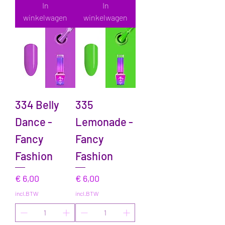
In
In
winkelwagen
winkelwagen
334 Belly
335
Dance -
Lemonade -
Fancy
Fancy
Fashion
Fashion
Prijs
Prijs
€ 6,00
€ 6,00
incl.BTW
incl.BTW