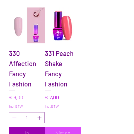
330
331 Peach
Affection -
Shake -
Fancy
Fancy
Fashion
Fashion
Prijs
Prijs
€ 6,00
€ 7,00
incl.BTW
incl.BTW
In
Niet op