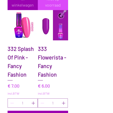
winkelwagen
voorraad
332 Splash
333
Of Pink -
Flowerista -
Fancy
Fancy
Fashion
Fashion
Prijs
Prijs
€ 7,00
€ 6,00
incl.BTW
incl.BTW