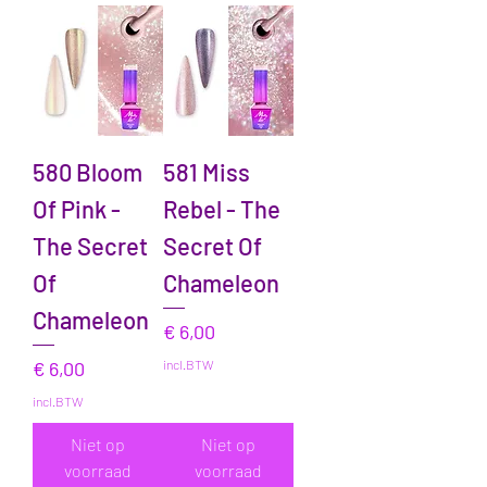
580 Bloom
581 Miss
Of Pink -
Rebel - The
The Secret
Secret Of
Of
Chameleon
Chameleon
Prijs
€ 6,00
Prijs
€ 6,00
incl.BTW
incl.BTW
Niet op
Niet op
voorraad
voorraad