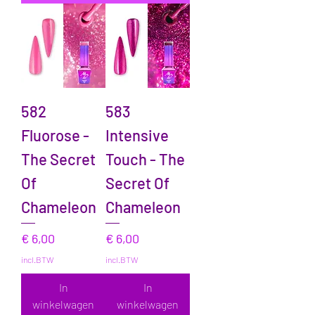
582
583
Fluorose -
Intensive
The Secret
Touch - The
Of
Secret Of
Chameleon
Chameleon
Prijs
Prijs
€ 6,00
€ 6,00
incl.BTW
incl.BTW
In
In
winkelwagen
winkelwagen