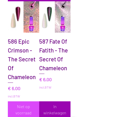
586 Epic
587 Fate Of
Crimson -
Fatith - The
The Secret
Secret Of
Of
Chameleon
Chameleon
Prijs
€ 6,00
Prijs
€ 6,00
incl.BTW
incl.BTW
Niet op
In
voorraad
winkelwagen