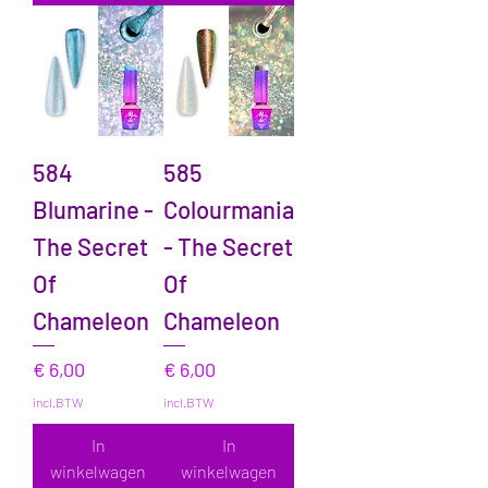
584
585
Blumarine -
Colourmania
The Secret
- The Secret
Of
Of
Chameleon
Chameleon
Prijs
Prijs
€ 6,00
€ 6,00
incl.BTW
incl.BTW
In
In
winkelwagen
winkelwagen