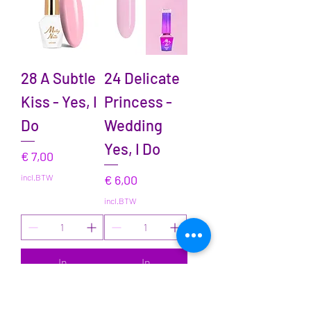
28 A Subtle
24 Delicate
Kiss - Yes, I
Princess -
Do
Wedding
Yes, I Do
Prijs
€ 7,00
Prijs
incl.BTW
€ 6,00
incl.BTW
In
In
winkelwagen
winkelwagen