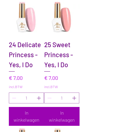
24 Delicate
25 Sweet
Princess -
Princess -
Yes, I Do
Yes, I Do
Prijs
Prijs
€ 7,00
€ 7,00
incl.BTW
incl.BTW
In
In
winkelwagen
winkelwagen