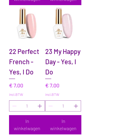
22 Perfect
23 My Happy
French -
Day - Yes, I
Yes, I Do
Do
Prijs
Prijs
€ 7,00
€ 7,00
incl.BTW
incl.BTW
In
In
winkelwagen
winkelwagen