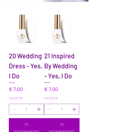
20 Wedding
21 Inspired
Dress - Yes,
By Wedding
I Do
- Yes, I Do
Prijs
Prijs
€ 7,00
€ 7,00
incl.BTW
incl.BTW
In
In
winkelwagen
winkelwagen