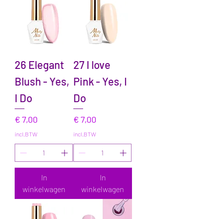
26 Elegant
27 I love
Blush - Yes,
Pink - Yes, I
I Do
Do
Prijs
Prijs
€ 7,00
€ 7,00
incl.BTW
incl.BTW
In
In
winkelwagen
winkelwagen