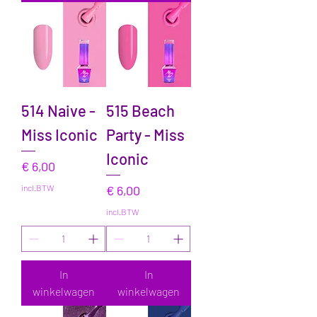
514 Naive -
515 Beach
Miss Iconic
Party - Miss
Iconic
Prijs
€ 6,00
Prijs
incl.BTW
€ 6,00
incl.BTW
In
In
winkelwagen
winkelwagen