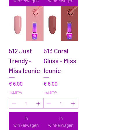
winkelwagen
winkelwagen
512 Just
513 Coral
Trendy -
Gloss - Miss
Miss Iconic
Iconic
Prijs
Prijs
€ 6,00
€ 6,00
incl.BTW
incl.BTW
In
In
winkelwagen
winkelwagen