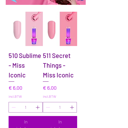
510 Sublime
511 Secret
- Miss
Things -
Iconic
Miss Iconic
Prijs
Prijs
€ 6,00
€ 6,00
incl.BTW
incl.BTW
In
In