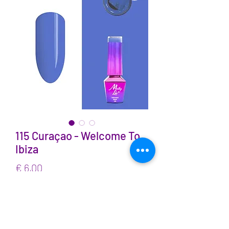
115 Curaçao - Welcome To
Ibiza
Prijs
€ 6,00
incl.BTW
Aantal
*