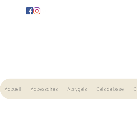
Accueil
Accessoires
Acrygels
Gels de base
G