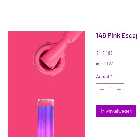
146 Pink Esca
Prijs
€ 6,00
incl.BTW
Aantal
*
In winkelwagen