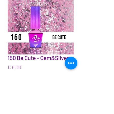
150 Be Cute - Gem&Silver
Prijs
€ 6,00
incl.BTW
Aantal
*