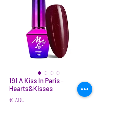
191 A Kiss In Paris -
Hearts&Kisses
Prijs
€ 7,00
incl.BTW
Aantal
*