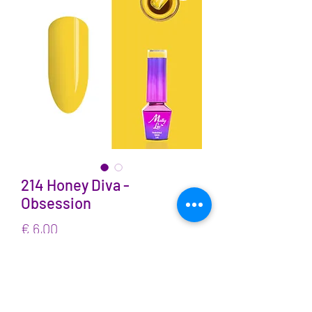
214 Honey Diva -
Obsession
Prijs
€ 6,00
incl.BTW
Aantal
*