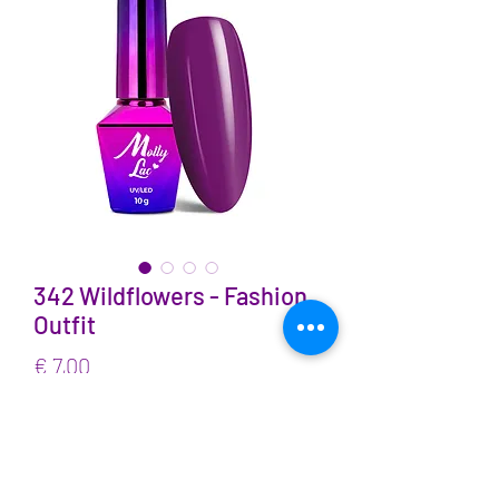
342 Wildflowers - Fashion
Outfit
Prijs
€ 7,00
incl.BTW
Aantal
*