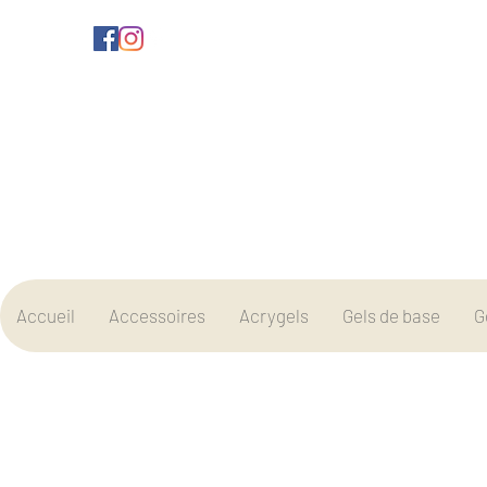
Accueil
Accessoires
Acrygels
Gels de base
G