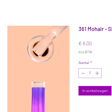
361 Mohair - S
Prijs
€ 6,00
incl.BTW
Aantal
*
In winkelwagen