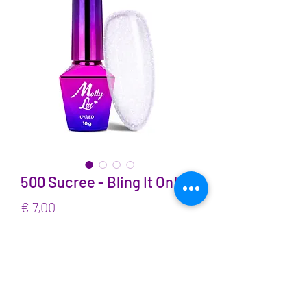
500 Sucree - Bling It On!
Prijs
€ 7,00
incl.BTW
Aantal
*