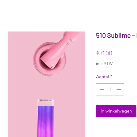
510 Sublime - 
Prijs
€ 6,00
incl.BTW
Aantal
*
In winkelwagen