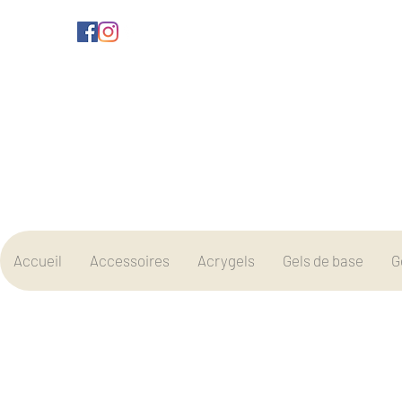
Accueil
Accessoires
Acrygels
Gels de base
G