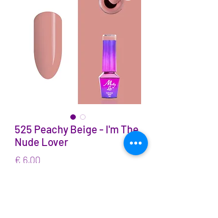
525 Peachy Beige - I'm The
Nude Lover
Prijs
€ 6,00
incl.BTW
Aantal
*