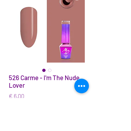
526 Carme - I'm The Nude
Lover
Prijs
€ 6,00
incl.BTW
Aantal
*