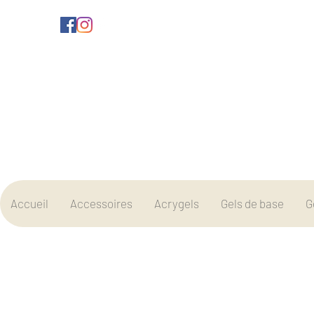
Accueil
Accessoires
Acrygels
Gels de base
G