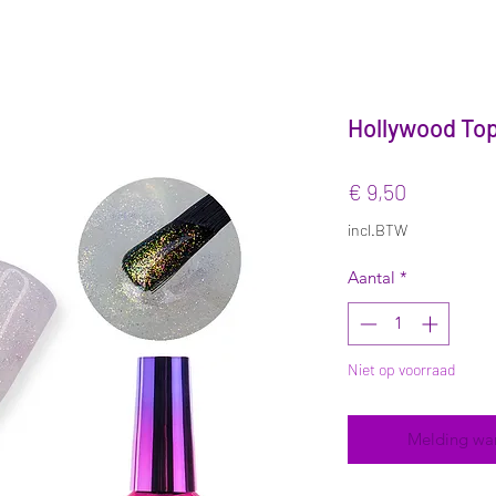
Hollywood Top
Prijs
€ 9,50
incl.BTW
Aantal
*
Niet op voorraad
Melding wa