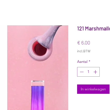
121 Marshmall
Prijs
€ 6,00
incl.BTW
Aantal
*
In winkelwagen