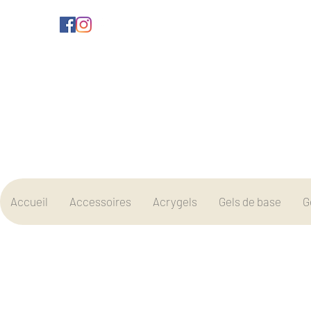
Accueil
Accessoires
Acrygels
Gels de base
G