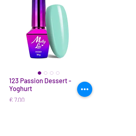
123 Passion Dessert -
Yoghurt
Prijs
€ 7,00
incl.BTW
Aantal
*