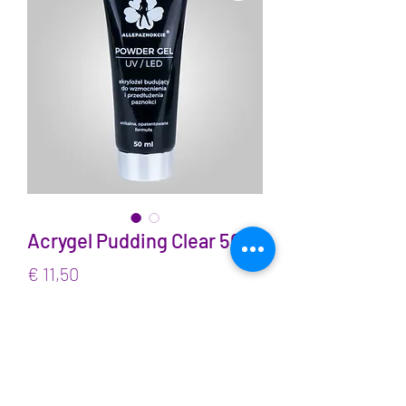
Acrygel Pudding Clear 50ml
Prijs
€ 11,50
incl.BTW
Aantal
*