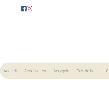
Accueil
Accessoires
Acrygels
Gels de base
G