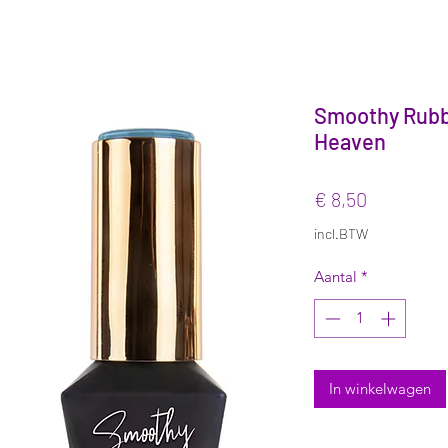
Smoothy Rubbe
Heaven
Prijs
€ 8,50
incl.BTW
Aantal
*
In winkelwagen