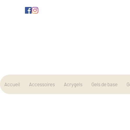
Accueil
Accessoires
Acrygels
Gels de base
G