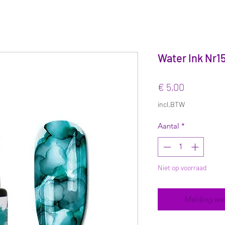
Water Ink Nr1
Prijs
€ 5,00
incl.BTW
Aantal
*
Niet op voorraad
Melding wa