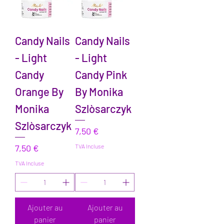
Candy Nails
Candy Nails
- Light
- Light
Candy
Candy Pink
Orange By
By Monika
Monika
Szlòsarczyk
Szlòsarczyk
Prix
7,50 €
Prix
7,50 €
TVA Incluse
TVA Incluse
Ajouter au
Ajouter au
panier
panier