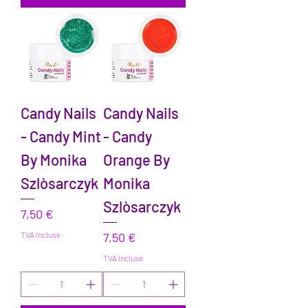
Candy Nails
Candy Nails
- Candy Mint
- Candy
By Monika
Orange By
Szlòsarczyk
Monika
Szlòsarczyk
Prix
7,50 €
Prix
TVA Incluse
7,50 €
TVA Incluse