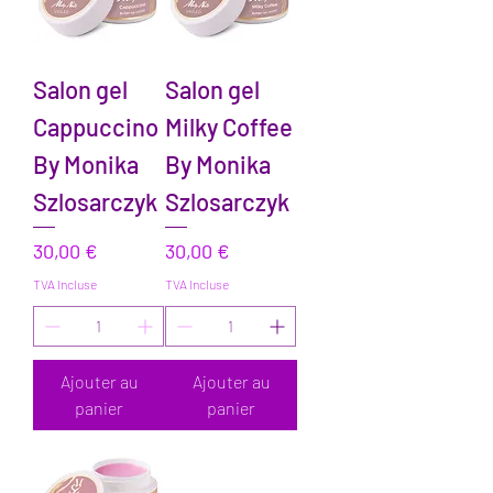
Salon gel
Salon gel
Cappuccino
Milky Coffee
By Monika
By Monika
Szlosarczyk
Szlosarczyk
Prix
Prix
30,00 €
30,00 €
TVA Incluse
TVA Incluse
Ajouter au
Ajouter au
panier
panier