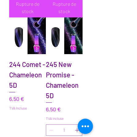
Rupture de
Rupture de
stock
stock
244 Comet -
245 New
Chameleon
Promise -
5D
Chameleon
5D
Prix
6,50 €
Prix
TVA Incluse
6,50 €
TVA Incluse