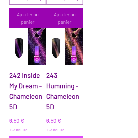
Ajouter au
Ajouter au
panier
panier
242 Inside
243
My Dream -
Humming -
Chameleon
Chameleon
5D
5D
Prix
Prix
6,50 €
6,50 €
TVA Incluse
TVA Incluse