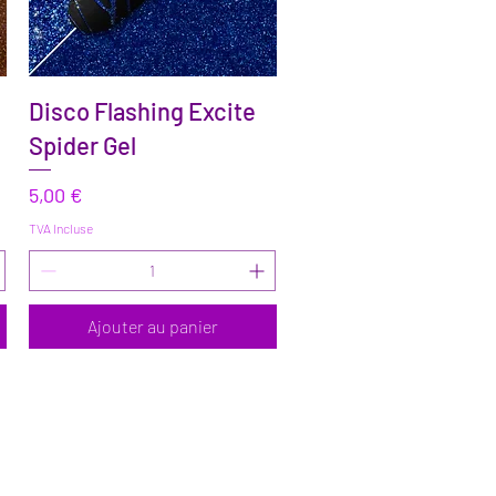
Aperçu rapide
Disco Flashing Excite
Spider Gel
Prix
5,00 €
TVA Incluse
Ajouter au panier