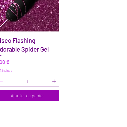
Aperçu rapide
isco Flashing
dorable Spider Gel
ix
,00 €
A Incluse
Ajouter au panier