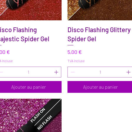
Aperçu rapide
Aperçu rapide
isco Flashing
Disco Flashing Glittery
ajestic Spider Gel
Spider Gel
ix
Prix
,00 €
5,00 €
A Incluse
TVA Incluse
Ajouter au panier
Ajouter au panier