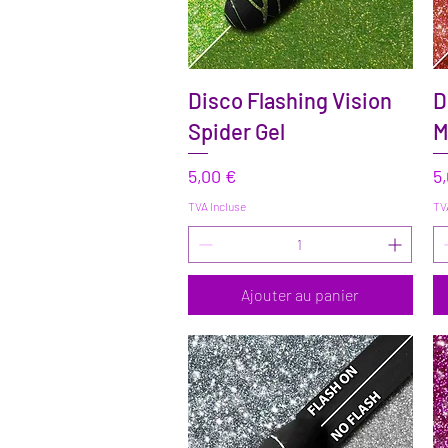
Aperçu rapide
Disco Flashing Vision
D
Spider Gel
M
Prix
Pr
5,00 €
5
TVA Incluse
TV
Ajouter au panier