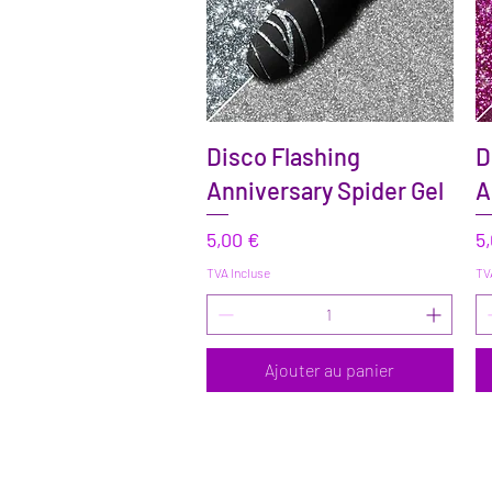
Aperçu rapide
Disco Flashing
D
Anniversary Spider Gel
A
Prix
Pr
5,00 €
5
TVA Incluse
TV
Ajouter au panier