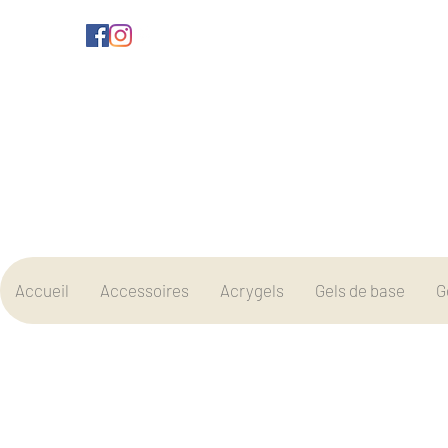
Accueil
Accessoires
Acrygels
Gels de base
G