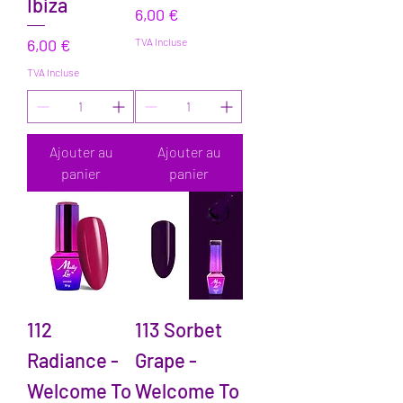
Ibiza
Prix
6,00 €
Prix
6,00 €
TVA Incluse
TVA Incluse
Ajouter au
Ajouter au
panier
panier
112
113 Sorbet
Radiance -
Grape -
Welcome To
Welcome To