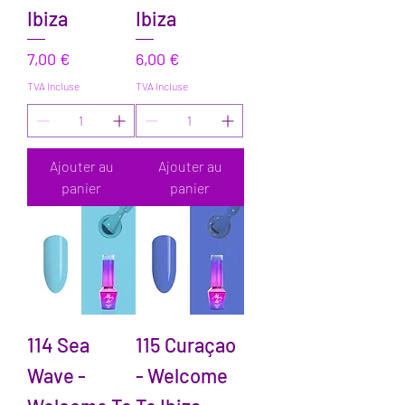
Ibiza
Ibiza
Prix
Prix
7,00 €
6,00 €
TVA Incluse
TVA Incluse
Ajouter au
Ajouter au
panier
panier
114 Sea
115 Curaçao
Wave -
- Welcome