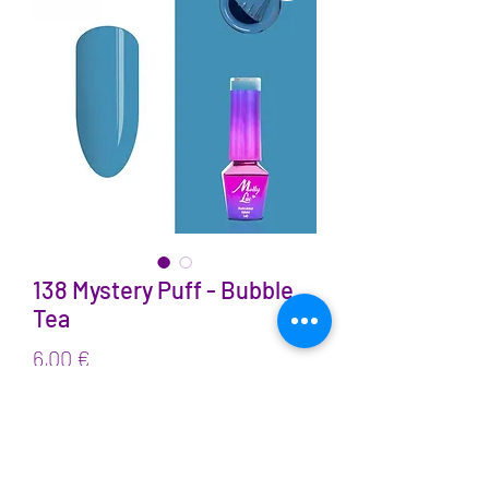
138 Mystery Puff - Bubble
Tea
Prix
6,00 €
TVA Incluse
Quantité
*