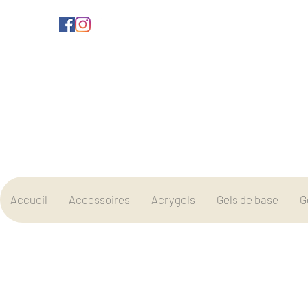
Accueil
Accessoires
Acrygels
Gels de base
G