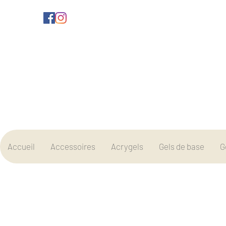
Accueil
Accessoires
Acrygels
Gels de base
G