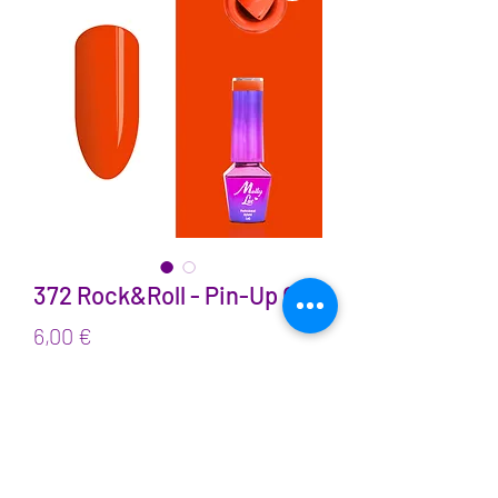
372 Rock&Roll - Pin-Up Girl
Prix
6,00 €
TVA Incluse
Quantité
*