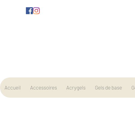
Accueil
Accessoires
Acrygels
Gels de base
G