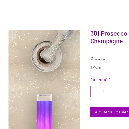
381 Prosecco
Champagne
Prix
6,00 €
TVA Incluse
Quantité
*
Ajouter au panier