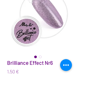
Brilliance Effect Nr6
Prix
1,50 €
TVA Incluse
Quantité
*