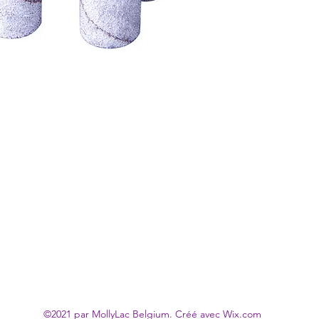
©2021 par MollyLac Belgium. Créé avec Wix.com