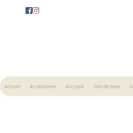
Accueil
Accessoires
Acrygels
Gels de base
G