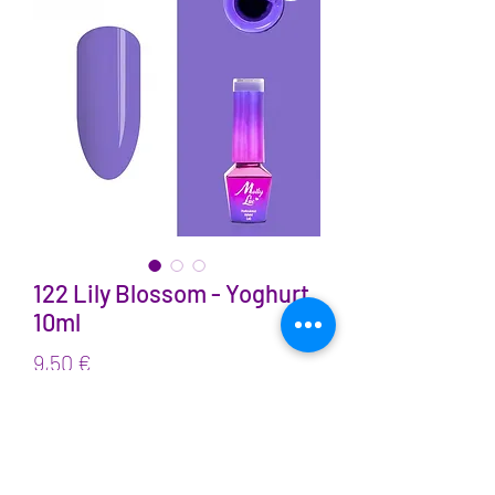
122 Lily Blossom - Yoghurt
10ml
Prix
9,50 €
TVA Incluse
Quantité
*