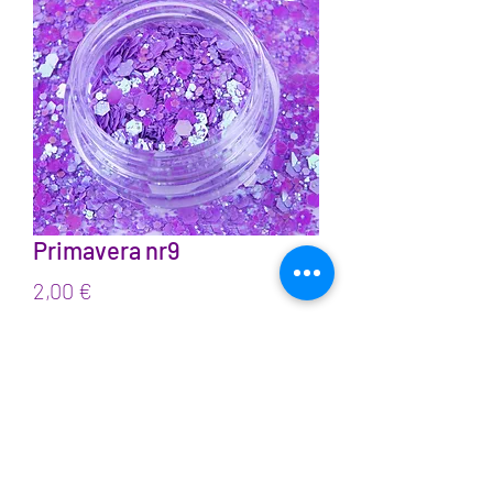
Primavera nr9
Prix
2,00 €
TVA Incluse
Quantité
*