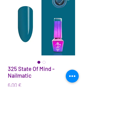
325 State Of Mind -
Nailmatic
Prix
6,00 €
TVA Incluse
Quantité
*