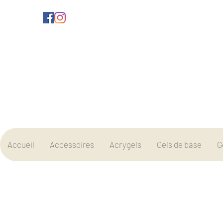
Accueil
Accessoires
Acrygels
Gels de base
G