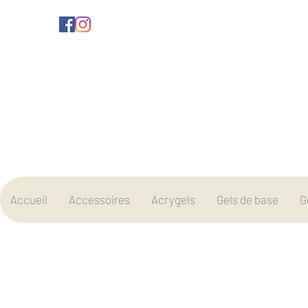
Accueil
Accessoires
Acrygels
Gels de base
G