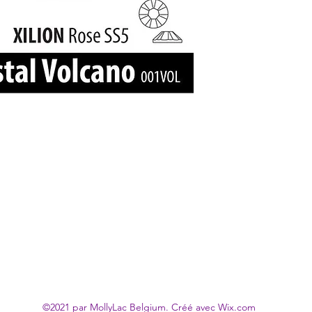
©2021 par MollyLac Belgium. Créé avec Wix.com