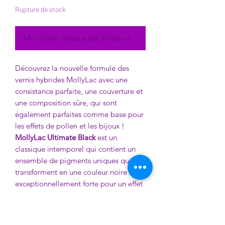
Rupture de stock
Me notifier lorsque cet article est disponible
Découvrez la nouvelle formule des
vernis hybrides MollyLac avec une
consistance parfaite, une couverture et
une composition sûre, qui sont
également parfaites comme base pour
les effets de pollen et les bijoux !
MollyLac Ultimate Black
est un
classique intemporel qui contient un
ensemble de pigments uniques qui se
transforment en une couleur noire
exceptionnellement forte pour un effet
de profondeur sur les ongles. La
couleur est un rêve devenu réalité pour
de nombreux stylistes d'ongles qui