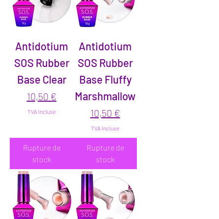
Antidotium
Antidotium
SOS Rubber
SOS Rubber
Base Clear
Base Fluffy
Marshmallow
Prix
10,50 €
Prix
10,50 €
TVA Incluse
TVA Incluse
Rupture de
Rupture de
stock
stock