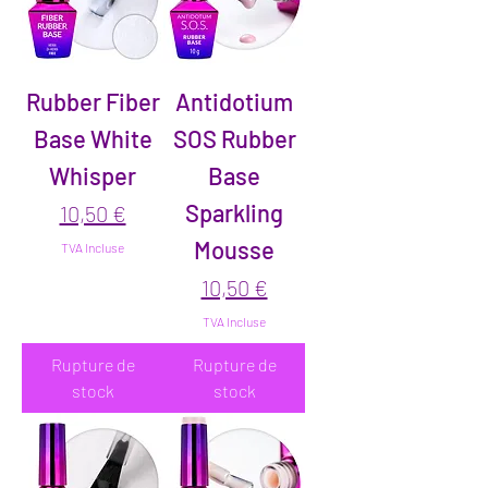
Rubber Fiber
Antidotium
Base White
SOS Rubber
Whisper
Base
Sparkling
Prix
10,50 €
Mousse
TVA Incluse
Prix
10,50 €
TVA Incluse
Rupture de
Rupture de
stock
stock