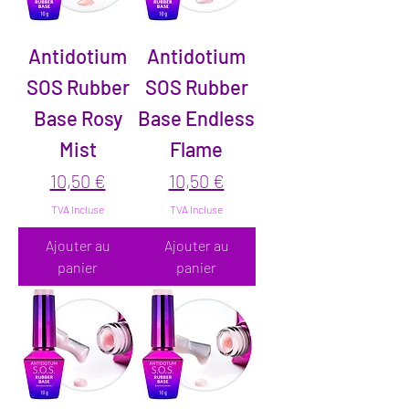
Antidotium
Antidotium
SOS Rubber
SOS Rubber
Base Rosy
Base Endless
Mist
Flame
Prix
Prix
10,50 €
10,50 €
TVA Incluse
TVA Incluse
Ajouter au
Ajouter au
panier
panier